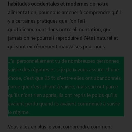
habitudes occidentales et modernes
de notre
alimentation, pour nous amener à comprendre qu’il
y a certaines pratiques que l’on fait
quotidiennement dans notre alimentation, que
jamais on ne pourrait reproduire à l’état naturel et
qui sont extrêmement mauvaises pour nous.
J’ai personnellement vu de nombreuses personnes
suivre des régimes et si je peux vous assurer d’une
chose, c’est que 95 % d’entre elles ont abandonnés
parce que c’est chiant à suivre, mais surtout parce
qu’ils n’ont rien appris, ils ont repris le poids qu’ils
avaient perdu quand ils avaient commencé à suivre
le régime.
Vous allez en plus le voir, comprendre comment