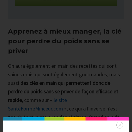
Apprenez à mieux manger, la clé
pour perdre du poids sans se
priver
On aura également en main des recettes qui sont
saines mais qui sont également gourmandes, mais
aussi
des clés en main qui permettent donc de
perdre du poids sans se priver de façon efficace et
rapide
, comme sur «
le site
SantéFormeMinceur.com
», ce qui a l’inverse n’est
pas du tout le cas avec des régimes. Quand on suit
un régime, une fois que l’on a du poids on arrête ce