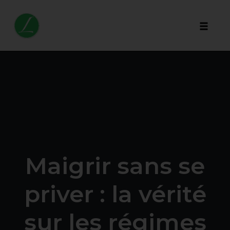
Toggle 
Skip
to
content
Maigrir sans se
priver : la vérité
sur les régimes