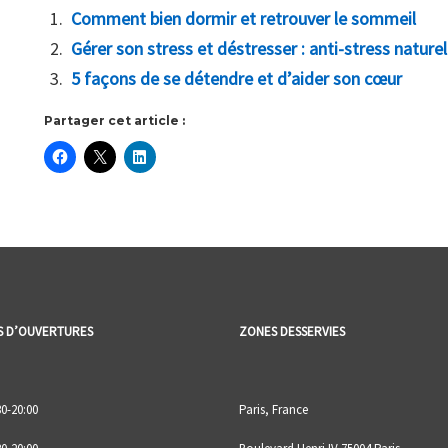
Comment bien dormir et retrouver le sommeil
Gérer son stress et déstresser : anti-stress naturel
5 façons de se détendre et d’aider son cœur
Partager cet article :
S D’OUVERTURES
ZONES DESSERVIES
30-20:00
Paris, France