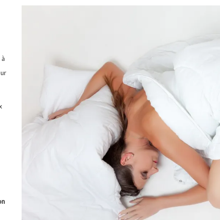
 à
our
x
on